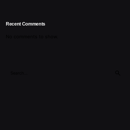
Recent Comments
No comments to show.
Search
for
Recent Posts
Innovation au Maroc : Les Secteurs Qui Bougent le Plus