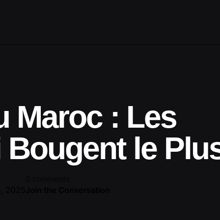
u Maroc : Les
 Bougent le Plu
0 comments
, 2025
Join the Conversation