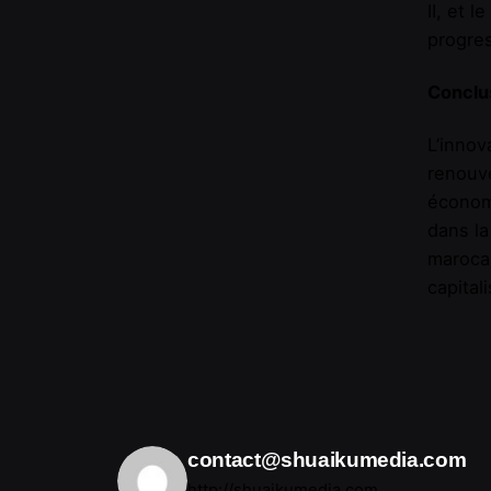
II, et
progres
Conclu
L’innov
renouve
économi
dans la
marocai
capital
contact@shuaikumedia.com
http://shuaikumedia.com