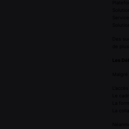
Platef
Solutio
Service
Solutio
Des suc
de plus
Les Déf
Malgré 
L’accès
Le cadr
La form
La coll
Néanmo