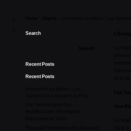
Home
Digital
Innovation au Maroc : Les Secteur
Search
L’Écos
Le Maro
Search
d’innov
ambitie
Recent Posts
Découvr
Recent Posts
et à se
Innovation au Maroc : Les
Les Tec
Secteurs Qui Bougent le Plus
Les Technologies Qui
Une Rév
Redéfinissent l’Entreprise
Marocaine en 2025
Le Mar
Pourquoi l’Innovation Est Devenue
Noor à 