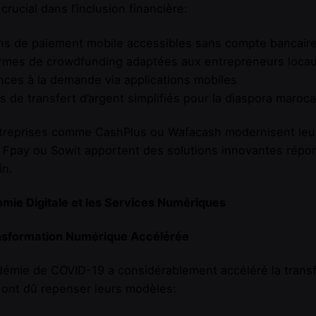
 crucial dans l’inclusion financière:
ns de paiement mobile accessibles sans compte bancair
ormes de crowdfunding adaptées aux entrepreneurs loca
ces à la demande via applications mobiles
s de transfert d’argent simplifiés pour la diaspora maroc
reprises comme CashPlus ou Wafacash modernisent leurs
Fpay ou Sowit apportent des solutions innovantes répo
in.
mie Digitale et les Services Numériques
nsformation Numérique Accélérée
démie de COVID-19 a considérablement accéléré la trans
 ont dû repenser leurs modèles: