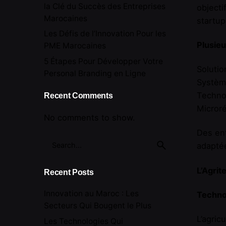
la Clé du Succès des Entreprises
objecti
Marocaines
startup
Les Défis de l’Innovation Pour les
Plusieu
PME Marocaines
5 Étapes Pour Développer Votre
Solutio
Personal Branding en Ligne
Système
Technol
Recent Comments
Microré
No comments to show.
Des en
Search
adaptée
for
L’Agrit
Recent Posts
Innovation au Maroc : Les
Techno
Secteurs Qui Bougent le Plus
L’agric
Les Technologies Qui