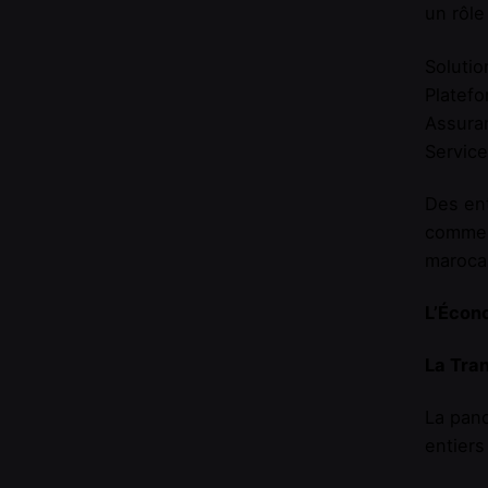
un rôle
Solutio
Platef
Assuran
Service
Des ent
comme 
maroca
L’Écono
La Tra
La pan
entiers