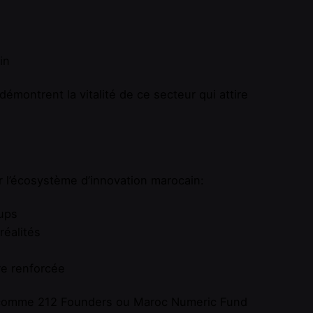
in
ontrent la vitalité de ce secteur qui attire
r l’écosystème d’innovation marocain:
tups
réalités
re renforcée
s comme 212 Founders ou Maroc Numeric Fund