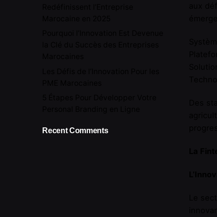
aux déf
Redéfinissent l’Entreprise
émerge
Marocaine en 2025
Pourquoi l’Innovation Est Devenue
Système
la Clé du Succès des Entreprises
Platef
Marocaines
Solutio
Les Défis de l’Innovation Pour les
Technol
PME Marocaines
5 Étapes Pour Développer Votre
Des sta
Personal Branding en Ligne
agricul
progres
Recent Comments
La Fint
L’Innov
Le sect
innovan