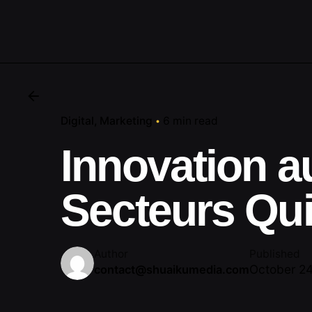
Digital
Marketing
6 min read
Innovation a
Secteurs Qui
Author
Published
October 24
contact@shuaikumedia.com