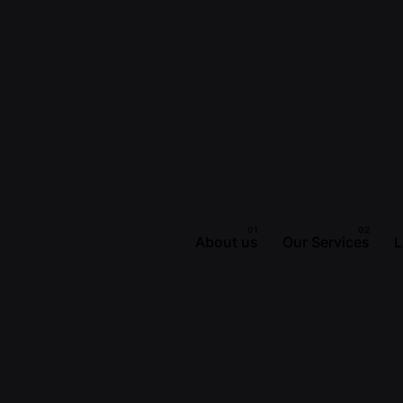
About us
Our Services
L