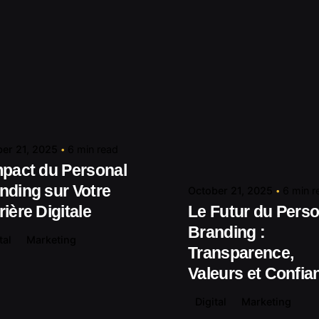
Posted by
contact@shuaikumedia.com
Posted by
contact@shuaiku
er 21, 2025
6 min read
mpact du Personal
nding sur Votre
October 21, 2025
6 min r
rière Digitale
Le Futur du Perso
Branding :
tal
Marketing
Transparence,
Valeurs et Confia
Digital
Marketing