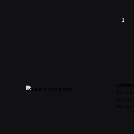
1
Addres
Bd Zoul
Casabl
Morocc
Call
05 22 5