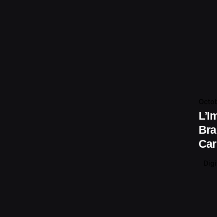
Octob
L’I
Bra
Car
Digi