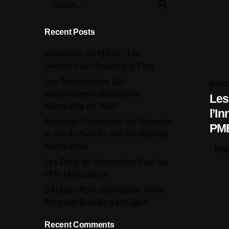
for
Recent Posts
Innovation au Maroc : Les
Secteurs Qui Bougent le Plus
Les Technologies Qui
Octob
Redéfinissent l’Entreprise
Les
Marocaine en 2025
l’I
Pourquoi l’Innovation Est Devenue
PME
la Clé du Succès des Entreprises
Marocaines
Digi
Les Défis de l’Innovation Pour les
PME Marocaines
5 Étapes Pour Développer Votre
Personal Branding en Ligne
Recent Comments