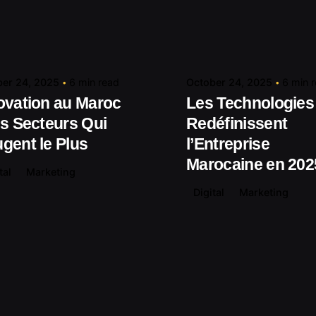
Posted by
Posted by
contact@shuaikumedia.com
contact@shuaiku
er 24, 2025
6 min read
October 24, 2025
6 min 
ovation au Maroc
Les Technologies
es Secteurs Qui
Redéfinissent
gent le Plus
l’Entreprise
Marocaine en 202
tal
Marketing
Digital
Marketing