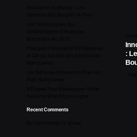
Innovation au Maroc : Les
Secteurs Qui Bougent le Plus
Les Technologies Qui
Redéfinissent l’Entreprise
Octob
Marocaine en 2025
Inn
Pourquoi l’Innovation Est Devenue
: L
la Clé du Succès des Entreprises
Bou
Marocaines
Les Défis de l’Innovation Pour les
Digi
PME Marocaines
5 Étapes Pour Développer Votre
Personal Branding en Ligne
Recent Comments
No comments to show.
Search