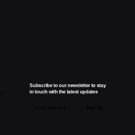
Subscribe to our newsletter to stay
in touch with the latest updates
m
Sign Up
I’m okay with getting emails and
having that activity tracked to