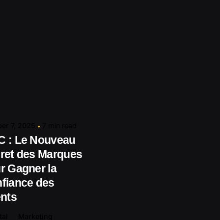
Posted by
contact@shuaikumedia.com
er 7, 2025
7 min read
 : Le Nouveau
ret des Marques
r Gagner la
fiance des
ents
tal
Marketing