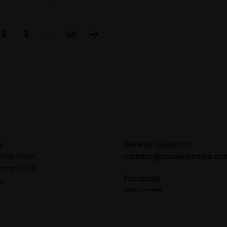
2
3
...
14
s
General questions
ikha Nasri
contact@shuaikumedia.co
anca 2000
Facebook
o
Instagram
Tiktok
8 11 48
LinkedIn