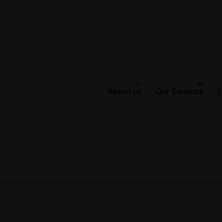
About us
Our Services
L