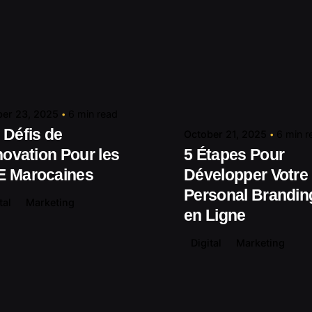
Posted by
contact@shuaikumedia.com
Posted by
contact@shuaiku
er 23, 2025
6 min read
 Défis de
October 21, 2025
6 min r
nnovation Pour les
5 Étapes Pour
 Marocaines
Développer Votre
Personal Brandin
tal
Marketing
en Ligne
Digital
Marketing