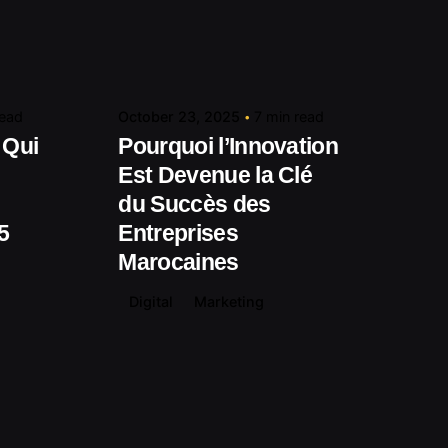
Posted by
media.com
contact@shuaikumedia.com
read
October 23, 2025
7 min read
 Qui
Pourquoi l’Innovation
Est Devenue la Clé
du Succès des
5
Entreprises
Marocaines
Digital
Marketing