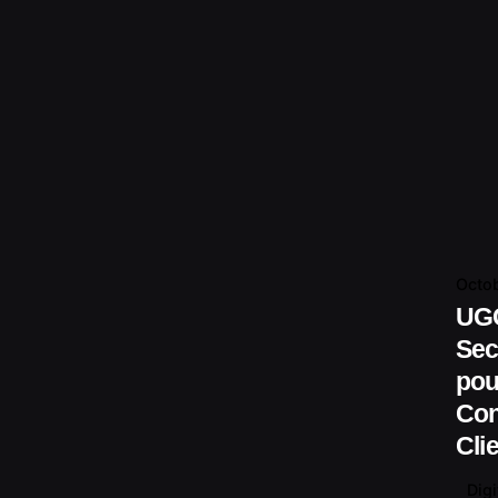
Octob
UGC
Sec
pou
Con
Cli
Digi