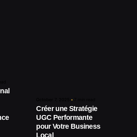
media.com
Posted by
contact@shuaikumedia.com
ead
nal
October 7, 2025
7 min read
Créer une Stratégie
nce
UGC Performante
pour Votre Business
Local