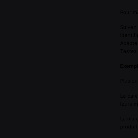
Pour ma
Suivez 
Identif
Adaptez
Testez 
Exempl
Plusieu
Le café
leurs m
La marq
produit