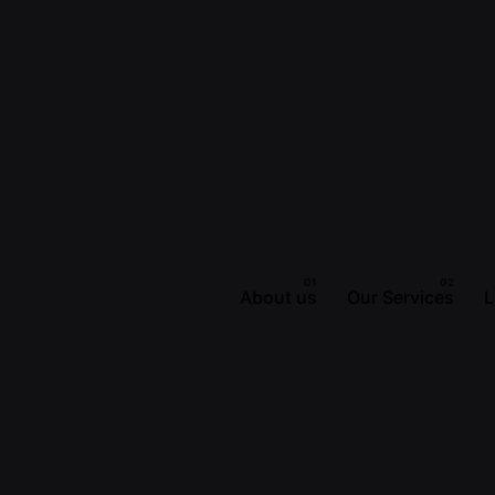
About us
Our Services
L