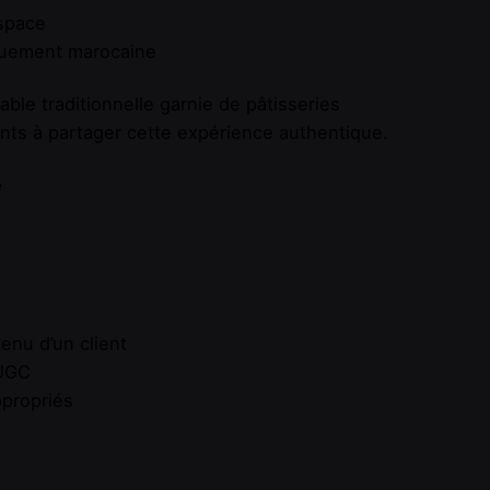
espace
iquement marocaine
ble traditionnelle garnie de pâtisseries
ents à partager cette expérience authentique.
e
enu d’un client
’UGC
ppropriés