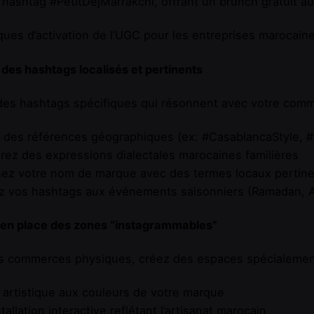
 hashtag #PetitDejMarrakchi, offrant un brunch gratuit a
ues d’activation de l’UGC pour les entreprises marocain
r des hashtags localisés et pertinents
des hashtags spécifiques qui résonnent avec votre comm
z des références géographiques (ex: #CasablancaStyle, 
rez des expressions dialectales marocaines familières
ez votre nom de marque avec des termes locaux pertine
 vos hashtags aux événements saisonniers (Ramadan, Aïd
 en place des zones “instagrammables”
es commerces physiques, créez des espaces spécialemen
artistique aux couleurs de votre marque
tallation interactive reflétant l’artisanat marocain