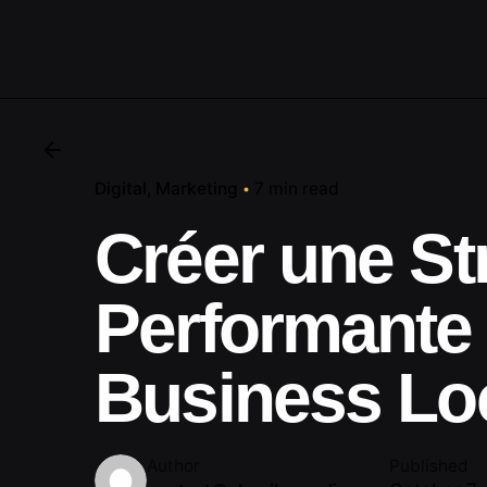
Digital
Marketing
7 min read
Créer une St
Performante 
Business Lo
Author
Published