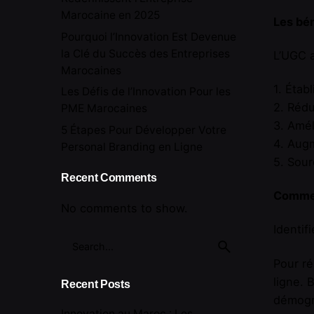
Marocaine en 2025
Les bén
Pourquoi l’Innovation Est Devenue
la Clé du Succès des Entreprises
L’UGC a
Marocaines
1. Étab
Les Défis de l’Innovation Pour les
2. Rédu
PME Marocaines
3. Amél
5 Étapes Pour Développer Votre
4. Augm
Personal Branding en Ligne
5. Sour
Recent Comments
Commen
No comments to show.
Identif
Search
for
Pour ré
ligne. 
Recent Posts
démogra
Innovation au Maroc : Les