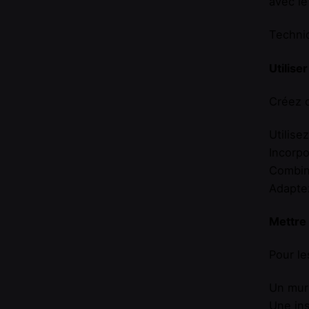
avec le
Techniq
Utilise
Créez 
Utilise
Incorpo
Combin
Adaptez
Mettre
Pour l
Un mur 
Une ins