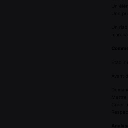
Un élém
Une pré
Un riad
marocai
Comment
Établir
Avant d
Demande
Mettre 
Créer u
Respect
Analyse