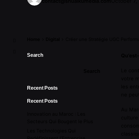
October 7,
contact@shuaikumedia.com
Home
Digital
Créer une Stratégie UGC Performa
Search
Qu’est-
Le cont
Search
votre m
les ent
Recent Posts
ne peut
Recent Posts
Au Maro
Innovation au Maroc : Les
culture
Secteurs Qui Bougent le Plus
consomm
Les Technologies Qui
classiq
Redéfinissent l’Entreprise