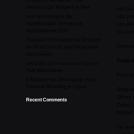
Secteurs Qui Bougent le Plus
Les jeu
Les pro
Les Technologies Qui
Redéfinissent l’Entreprise
Les pla
Marocaine en 2025
tourism
Pourquoi l’Innovation Est Devenue
Analyse
la Clé du Succès des Entreprises
Marocaines
Créer d
Les Défis de l’Innovation Pour les
PME Marocaines
Pour en
5 Étapes Pour Développer Votre
Personal Branding en Ligne
Organi
Offrez 
Recent Comments
Créez 
Mettez 
Par exe