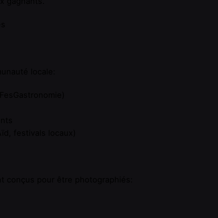
ux gagnants.
es
unauté locale:
#FesGastronomie)
nts
, festivals locaux)
t conçus pour être photographiés: