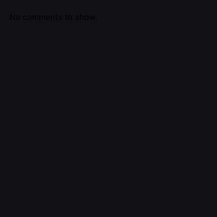
No comments to show.
Search
for
Recent Posts
Innovation au Maroc : Les Secteurs Qui Bougent le Plus
Les Technologies Qui Redéfinissent l’Entreprise
Marocaine en 2025
Pourquoi l’Innovation Est Devenue la Clé du Succès des
Entreprises Marocaines