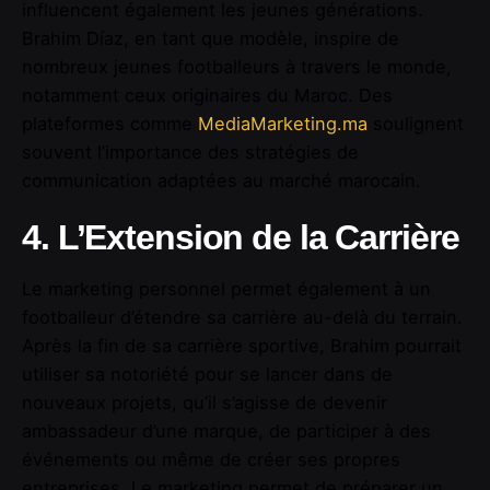
influencent également les jeunes générations.
Brahim Díaz, en tant que modèle, inspire de
nombreux jeunes footballeurs à travers le monde,
notamment ceux originaires du Maroc. Des
plateformes comme
MediaMarketing.ma
soulignent
souvent l’importance des stratégies de
communication adaptées au marché marocain.
4. L’Extension de la Carrière
Le marketing personnel permet également à un
footballeur d’étendre sa carrière au-delà du terrain.
Après la fin de sa carrière sportive, Brahim pourrait
utiliser sa notoriété pour se lancer dans de
nouveaux projets, qu’il s’agisse de devenir
ambassadeur d’une marque, de participer à des
événements ou même de créer ses propres
entreprises. Le marketing permet de préparer un