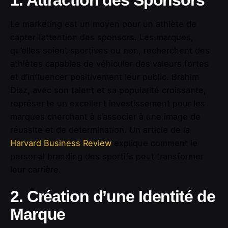
1. Attraction des Sponsors
Le marketing est un moyen pour un athlète de
capter l’attention des sponsors. Les marques,
qu’elles soient sportives ou non, recherchent des
athlètes capables de véhiculer des valeurs fortes
et d’influencer positivement leur public. Brahim
Díaz, avec son talent et sa popularité croissante,
représente un excellent investissement pour les
marques cherchant à s’associer à une image de
réussite et de détermination. Un article de la
Harvard Business Review
explique comment le
personal branding des sportifs peut transformer
leur carrière.
2. Création d’une Identité de
Marque