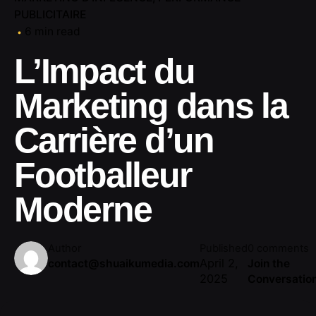
PUBLICITAIRE
6 min read
L’Impact du
Marketing dans la
Carrière d’un
Footballeur
Moderne
Author
Published
0 comments
April 2,
contact@shuaikumedia.com
Join the
2025
Conversatio