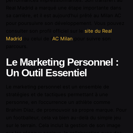
Real Madrid a marqué une étape importante dans
sa carrière, et il est aujourd’hui prêté au Milan AC
pour poursuivre son développement. Vous pouvez
consulter son profil officiel sur le
site du Real
Madrid
ou celui de l’
AC Milan
pour suivre son
parcours.
Le Marketing Personnel :
Un Outil Essentiel
Le marketing personnel est un ensemble de
stratégies et de tactiques permettant à une
personne, en l’occurrence un athlète comme
Brahim Díaz, de promouvoir sa propre marque. Pour
un footballeur, cela va bien au-delà du simple jeu
sur le terrain. Cela inclut la gestion de son image