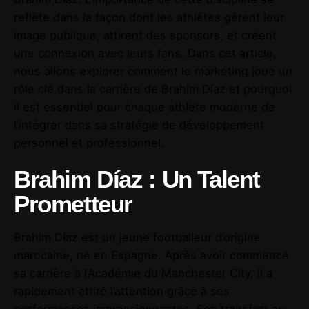
reflète dans la façon dont les athlètes gèrent leur
image publique, attirent des sponsors, et créent
une connexion avec leurs fans. Dans cet article,
nous allons explorer comment le marketing joue un
rôle clé dans la carrière de Brahim Díaz et pourquoi
il est essentiel pour chaque athlète moderne de
l’intégrer dans sa stratégie de développement
personnel et professionnel.
Brahim Díaz : Un Talent
Prometteur
Brahim Díaz est un jeune footballeur d’origine
marocaine, né en Espagne. Après avoir commencé
sa carrière à l’Académie du Manchester City, il a
rapidement attiré l’attention grâce à ses
performances impressionnantes. Son transfert au