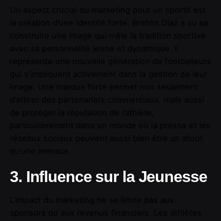
Un aspect crucial du marketing pour un sportif est
la création d’une identité forte. Brahim Díaz a su se
construire une image qui mêle la tradition sportive
avec sa personnalité jeune et dynamique. Il
représente une nouvelle génération de footballeurs
qui s’impliquent activement dans la gestion de leur
image. Une marque forte permet non seulement
d’attirer des partenariats commerciaux, mais aussi
de protéger la réputation de l’athlète,
particulièrement dans un monde où la presse et les
réseaux sociaux peuvent aussi bien être un atout
qu’une menace.
3. Influence sur la Jeunesse
L’impact du marketing ne se limite pas aux
sponsors ou aux revenus financiers. Les athlètes