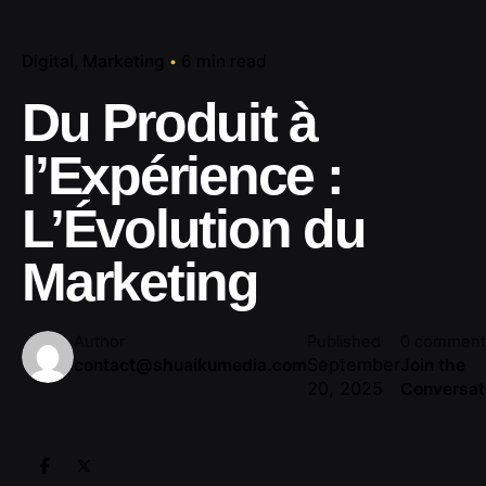
Digital
Marketing
6 min read
Du Produit à
l’Expérience :
L’Évolution du
Marketing
Author
Published
0 comment
September
contact@shuaikumedia.com
Join the
20, 2025
Conversat