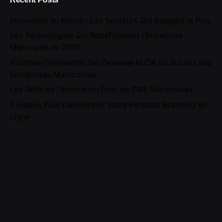
Innovation au Maroc : Les Secteurs Qui Bougent le Plus
Les Technologies Qui Redéfinissent l’Entreprise
Marocaine en 2025
Pourquoi l’Innovation Est Devenue la Clé du Succès des
Entreprises Marocaines
Les Défis de l’Innovation Pour les PME Marocaines
5 Étapes Pour Développer Votre Personal Branding en
Ligne