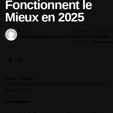
Fonctionnent le
Mieux en 2025
Author
Published
0 comment
September
contact@shuaikumedia.com
Join the
17, 2025
Conversat
Home
Digital
E-commerce au Maroc : Les Modèles Qui Fonctionnent le
Mieux en 2025
Introduction