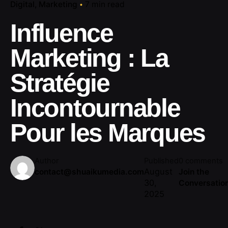
Digital
Marketing
7 min read
Influence
Marketing : La
Stratégie
Incontournable
Pour les Marques
Author
Published
0 comments
August
contact@shuaikumedia.com
Join the
30,
Conversatio
2025