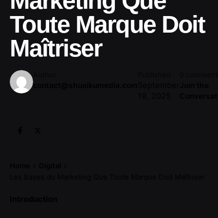
Marketing Que
Toute Marque Doit
Maîtriser
Author
Published
0 comment
September
contact@shuaikumedia.com
Join the
19, 2025
Conversat
Home
Digital
Les Bases du Marketing Que Toute Marque Doit Maîtriser
Introduction