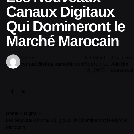
Canaux Digitaux
Qui Domineront le
Marché Marocain
Author
Published
0 comment
September
contact@shuaikumedia.com
Join the
18, 2025
Conversat
Home
Digital
Les Nouveaux Canaux Digitaux Qui Domineront le Marché
Marocain