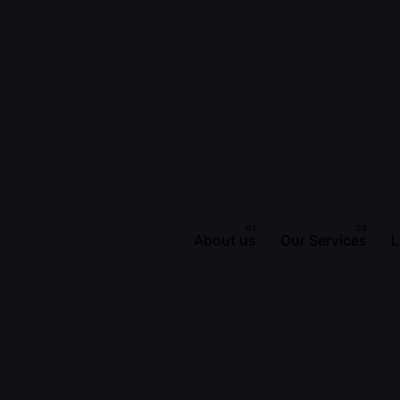
About us
Our Services
L