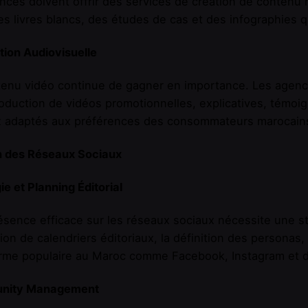
nces doivent offrir des services de création de contenu 
es livres blancs, des études de cas et des infographies q
ion Audiovisuelle
tenu vidéo continue de gagner en importance. Les agenc
roduction de vidéos promotionnelles, explicatives, témoi
x adaptés aux préférences des consommateurs marocain
n des Réseaux Sociaux
ie et Planning Éditorial
sence efficace sur les réseaux sociaux nécessite une st
tion de calendriers éditoriaux, la définition des personas,
rme populaire au Maroc comme Facebook, Instagram et de
nity Management