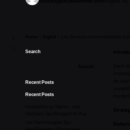
August 14,
contact@shuaikumedia.com
Home
Digital
Les Services Incontournables d’
Search
Introdu
Dans le
Search
croissa
de star
Recent Posts
complèt
Recent Posts
moderne
Innovation au Maroc : Les
Stratég
Secteurs Qui Bougent le Plus
Les Technologies Qui
Élabora
Redéfinissent l’Entreprise