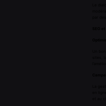
Le dial
modérat
par des
SEO et
Optimi
Un bon 
sites, 
l’amélio
Campag
La gest
en lign
et au c