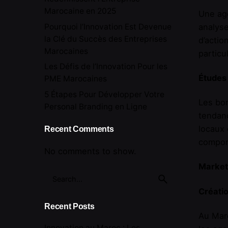
Marocaine en 2025
Une age
Pourquoi l’Innovation Est Devenue
analyse
la Clé du Succès des Entreprises
d’actio
Marocaines
particu
Les Défis de l’Innovation Pour les
Études
PME Marocaines
5 Étapes Pour Développer Votre
Les bo
Personal Branding en Ligne
tendanc
locaux 
Recent Comments
compor
No comments to show.
Market
Search
for
Créatio
Recent Posts
Au Maro
Innovation au Maroc : Les