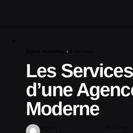
Digital
Marketing
6 min read
Les Services
d’une Agenc
Moderne
Author
Published