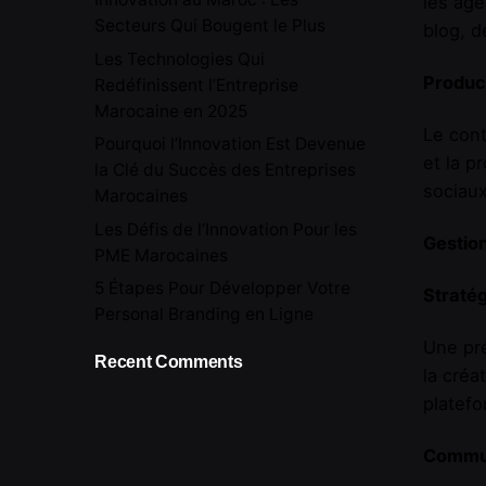
les age
Secteurs Qui Bougent le Plus
blog, d
Les Technologies Qui
Product
Redéfinissent l’Entreprise
Marocaine en 2025
Le con
Pourquoi l’Innovation Est Devenue
et la p
la Clé du Succès des Entreprises
sociau
Marocaines
Les Défis de l’Innovation Pour les
Gestio
PME Marocaines
5 Étapes Pour Développer Votre
Stratég
Personal Branding en Ligne
Une pré
Recent Comments
la créa
platefo
Commu