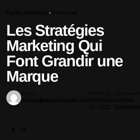
Digital
Marketing
6 min read
Les Stratégies
Marketing Qui
Font Grandir une
Marque
Author
Published
0 comment
September
contact@shuaikumedia.com
Join the
20, 2025
Conversat