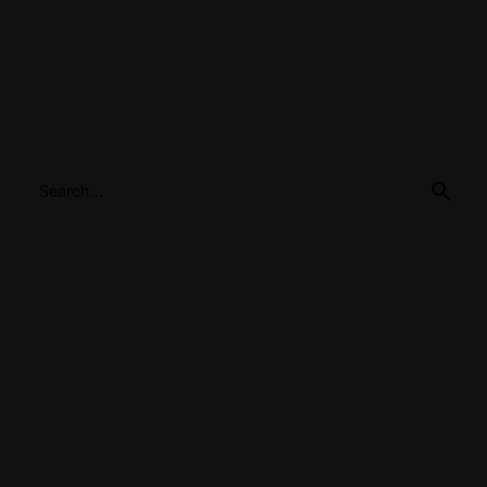
Search
for