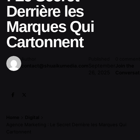
Derrière les
Marques Qui
Cartonnent
Author
Published
0 comment
September
contact@shuaikumedia.com
Join the
26, 2025
Conversat
Home
Digital
Agence Marketing : Le Secret Derrière les Marques Qui
Cartonnent