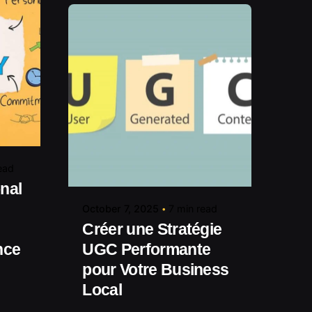
media.com
Posted by
contact@shuaikumedia.com
ead
nal
October 7, 2025
7 min read
Créer une Stratégie
nce
UGC Performante
pour Votre Business
Local