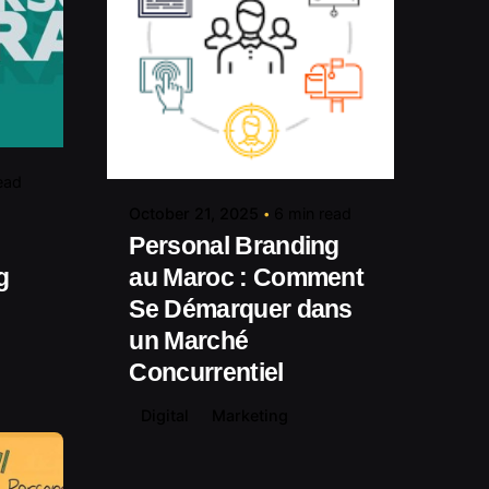
media.com
Posted by
contact@shuaikumedia.com
ead
October 21, 2025
6 min read
Personal Branding
g
au Maroc : Comment
Se Démarquer dans
un Marché
Concurrentiel
Digital
Marketing