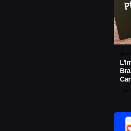
Octob
L’I
Bra
Car
Digi