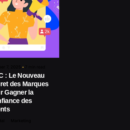
Posted by
contact@shuaikumedia.com
er 7, 2025
7 min read
 : Le Nouveau
ret des Marques
r Gagner la
fiance des
ents
tal
Marketing