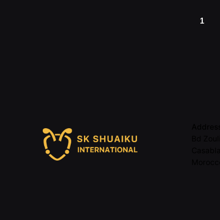
1
Addres
Bd Zoul
Casabl
Morocc
Call
05 22 5