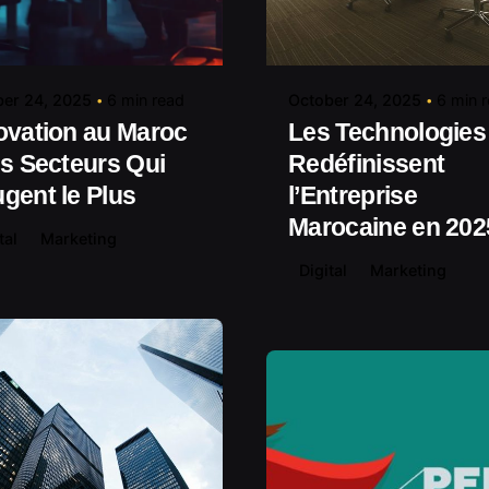
Posted by
Posted by
contact@shuaikumedia.com
contact@shuaiku
er 24, 2025
6 min read
October 24, 2025
6 min 
ovation au Maroc
Les Technologies
es Secteurs Qui
Redéfinissent
gent le Plus
l’Entreprise
Marocaine en 202
tal
Marketing
Digital
Marketing