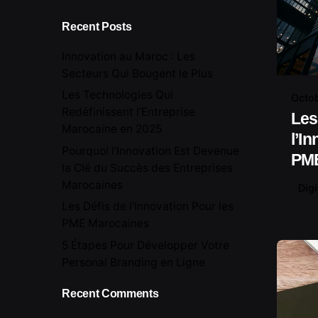
Recent Posts
Innovation au Maroc : Les
Secteurs Qui Bougent le Plus
Les Technologies Qui
Octob
Redéfinissent l’Entreprise
Les
Marocaine en 2025
l’I
Pourquoi l’Innovation Est Devenue
PME
la Clé du Succès des Entreprises
Marocaines
Digi
Les Défis de l’Innovation Pour les
PME Marocaines
5 Étapes Pour Développer Votre
Personal Branding en Ligne
Recent Comments