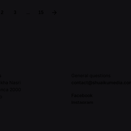
2
3
...
15
s
General questions
ikha Nasri
contact@shuaikumedia.co
anca 2000
Facebook
o
Instagram
Tiktok
8 11 48
LinkedIn