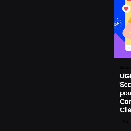
Octob
UGC
Sec
pou
Con
Cli
Digi