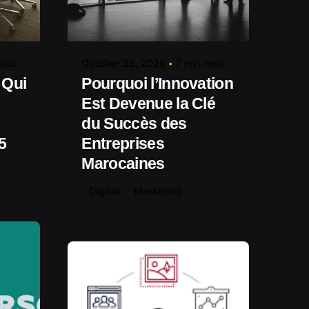
Posted by
media.com
contact@shuaikumedia.com
read
October 23, 2025
7 min read
 Qui
Pourquoi l’Innovation
Est Devenue la Clé
du Succès des
5
Entreprises
Marocaines
Digital
Marketing