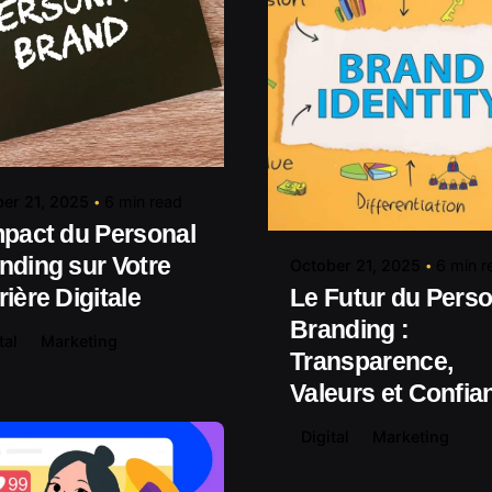
Posted by
contact@shuaikumedia.com
Posted by
contact@shuaiku
er 21, 2025
6 min read
mpact du Personal
nding sur Votre
October 21, 2025
6 min r
rière Digitale
Le Futur du Perso
Branding :
tal
Marketing
Transparence,
Valeurs et Confia
Digital
Marketing