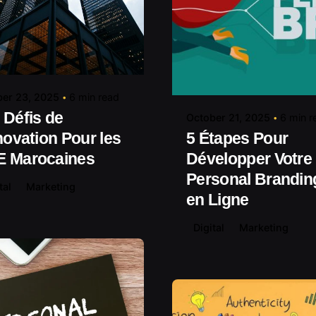
Posted by
contact@shuaikumedia.com
Posted by
contact@shuaiku
er 23, 2025
6 min read
 Défis de
October 21, 2025
6 min r
nnovation Pour les
5 Étapes Pour
 Marocaines
Développer Votre
Personal Brandin
tal
Marketing
en Ligne
Digital
Marketing