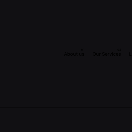
About us
Our Services
L