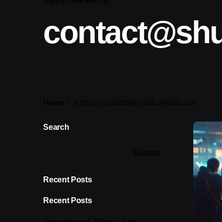
Digital
Marketing
contact@sh
Home
Author: contact@shuaikumedia.com
Search
Search
Recent Posts
Recent Posts
Innovation au Maroc : Les