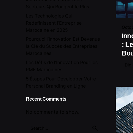
Secteurs Qui Bougent le Plus
Les Technologies Qui
Redéfinissent l’Entreprise
Octob
Marocaine en 2025
Inn
Pourquoi l’Innovation Est Devenue
: L
la Clé du Succès des Entreprises
Bou
Marocaines
Les Défis de l’Innovation Pour les
Digi
PME Marocaines
5 Étapes Pour Développer Votre
Personal Branding en Ligne
Recent Comments
No comments to show.
Search
for