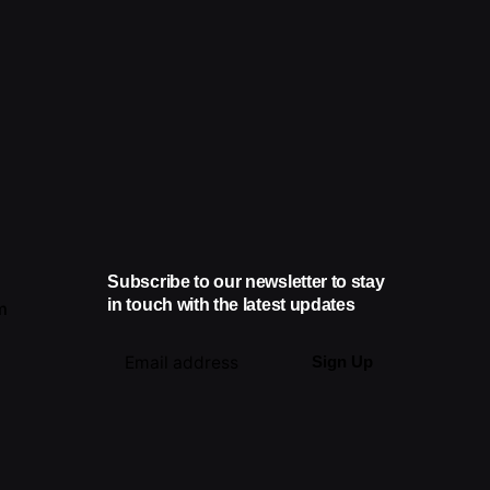
Subscribe to our newsletter to stay
in touch with the latest updates
m
Sign Up
I’m okay with getting emails and
having that activity tracked to
improve my experience.