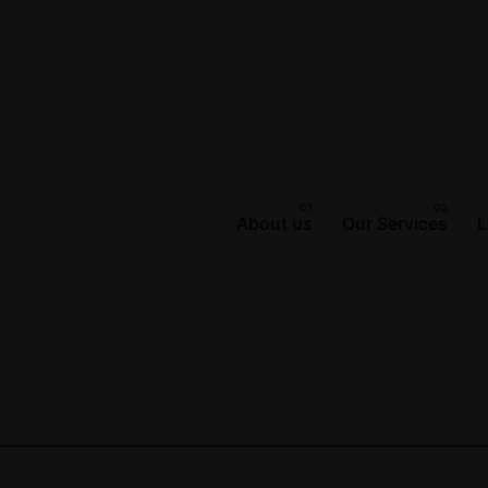
About us
Our Services
L