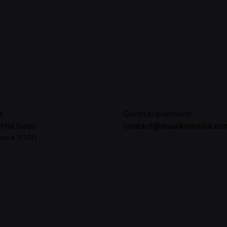
s
General questions
ikha Nasri
contact@shuaikumedia.co
anca 2000
Facebook
o
Instagram
Tiktok
8 11 48
LinkedIn