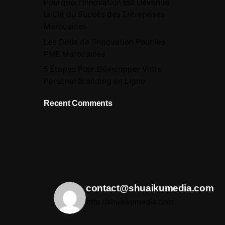
Pourquoi l’Innovation Est Devenue
la Clé du Succès des Entreprises
Marocaines
Les Défis de l’Innovation Pour les
PME Marocaines
5 Étapes Pour Développer Votre
Personal Branding en Ligne
Recent Comments
contact@shuaikumedia.com
http://shuaikumedia.com