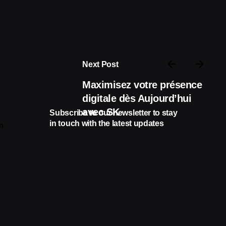
Next Post
Maximisez votre présence
digitale dès Aujourd’hui
avec SK
Subscribe to our newsletter to stay
in touch with the latest updates
m
Sign Up
I’m okay with getting emails and
having that activity tracked to
improve my experience.