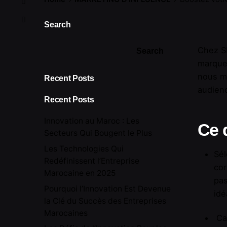
Search
Chez S
Search
marque 
nous me
Recent Posts
audienc
Recent Posts
Innovation au Maroc : Les
Ce 
Secteurs Qui Bougent le Plus
Les Technologies Qui
Sél
Redéfinissent l’Entreprise
cor
Marocaine en 2025
pas
Pourquoi l’Innovation Est Devenue
idé
la Clé du Succès des Entreprises
Marocaines
Cam