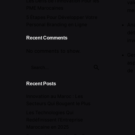
Les Défis de l’Innovation Pour les
val
PME Marocaines
mes
5 Étapes Pour Développer Votre
Personal Branding en Ligne
Ana
dét
Recent Comments
inv
No comments to show.
Ges
asp
Search
de 
for
Recent Posts
Innovation au Maroc : Les
Secteurs Qui Bougent le Plus
Les Technologies Qui
Redéfinissent l’Entreprise
Marocaine en 2025