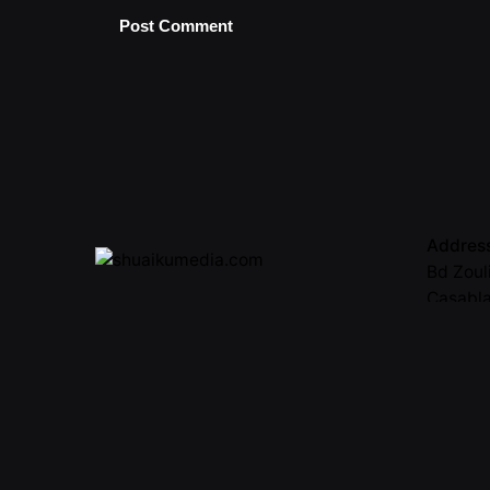
Addres
Bd Zoul
Casabl
Morocc
Call
05 22 5