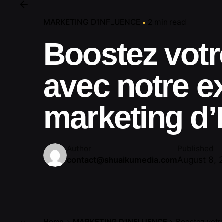
MARKETING D'INFLUENCE
2 min read
Boostez votre
avec notre e
marketing d’
Author
Published
August 8, 
contact@shuaikumedia.com
Home
MARKETING D'INFLUENCE
Boostez votre