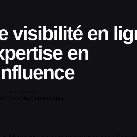
 visibilité en li
xpertise en
Influence
0 comments
2023
Join the Conversation
 visibilité en ligne avec notre expertise en marketing d’Influen