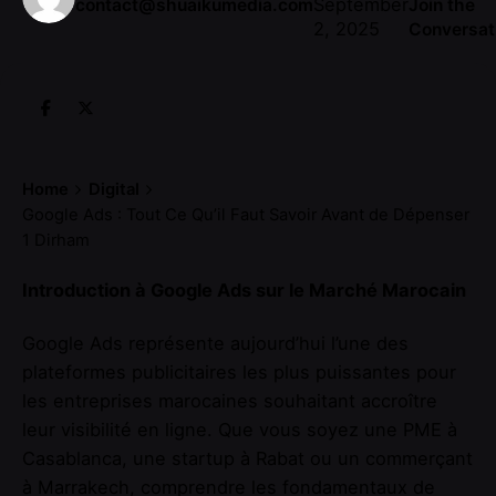
September
contact@shuaikumedia.com
Join the
2, 2025
Conversat
Home
Digital
Google Ads : Tout Ce Qu’il Faut Savoir Avant de Dépenser
1 Dirham
Introduction à Google Ads sur le Marché Marocain
Google Ads représente aujourd’hui l’une des
plateformes publicitaires les plus puissantes pour
les entreprises marocaines souhaitant accroître
leur visibilité en ligne. Que vous soyez une PME à
Casablanca, une startup à Rabat ou un commerçant
à Marrakech, comprendre les fondamentaux de