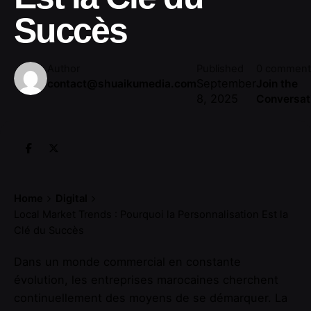
Succès
Author
Published
0 comment
September
contact@shuaikumedia.com
Join the
8, 2025
Conversat
Home
Digital
Local Market Trends : Pourquoi la Personnalisation Est la
Clé du Succès
Dans un monde commercial en constante
évolution, les entreprises marocaines cherchent
continuellement des moyens de se démarquer. La