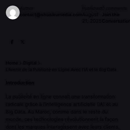
Author
Published
0 comments
August
contact@shuaikumedia.com
Join the
21, 2025
Conversatio
Home
Digital
L’Avenir de la Publicité en Ligne Avec l’IA et le Big Data
Introduction
La publicité en ligne connaît une transformation
radicale grâce à l’intelligence artificielle (IA) et au
Big Data. Au Maroc, comme dans le reste du
monde, ces technologies révolutionnent la façon
dont les marques interagissent avec leurs clients.