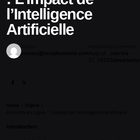
l’Intelligence
Artificielle
Author
Published
0 comments
August
contact@shuaikumedia.com
Join the
21, 2025
Conversatio
Home
Digital
Publicité en Ligne : L’Impact de l’Intelligence Artificielle
Introduction