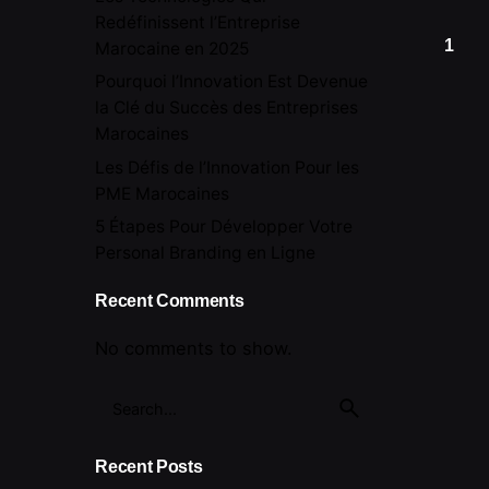
Redéfinissent l’Entreprise
1
Marocaine en 2025
Pourquoi l’Innovation Est Devenue
la Clé du Succès des Entreprises
Marocaines
Les Défis de l’Innovation Pour les
PME Marocaines
5 Étapes Pour Développer Votre
Personal Branding en Ligne
Recent Comments
No comments to show.
Search
for
Recent Posts