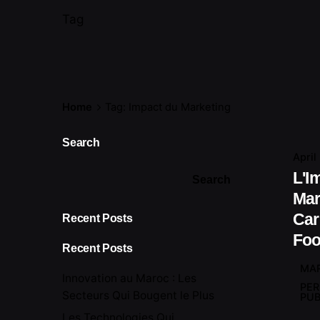
Tag
Home
Tag: Impact du Marketing
Search
April
L'I
Search
Mar
Car
Recent Posts
Foo
Recent Posts
MAR
Innovation au Maroc : Les
PE
Secteurs Qui Bougent le Plus
PUB
Les Technologies Qui