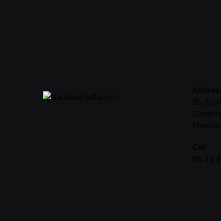
Addres
Bd Zoul
Casabl
Morocc
Call
05 22 5