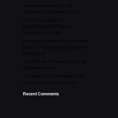
Innovation au Maroc : Les
Secteurs Qui Bougent le Plus
Les Technologies Qui
Redéfinissent l’Entreprise
Marocaine en 2025
Pourquoi l’Innovation Est Devenue
la Clé du Succès des Entreprises
Marocaines
Les Défis de l’Innovation Pour les
PME Marocaines
5 Étapes Pour Développer Votre
Personal Branding en Ligne
Recent Comments