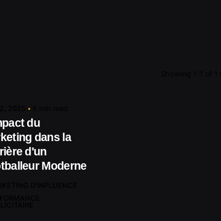
Posted by
Showing 1-1 of 1 
contact@shuaikumedia.com
 2, 2025
6 min read
mpact du
keting dans la
rière d'un
tballeur Moderne
KETING D'INFLUENCE
RFORMANCE
LICITAIRE