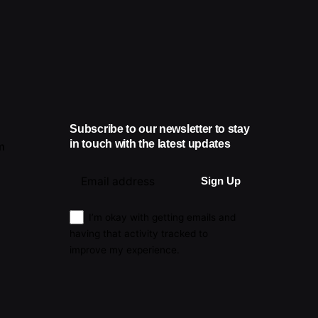
Subscribe to our newsletter to stay
in touch with the latest updates
m
I’m okay with getting emails and
having that activity tracked to
improve my experience.