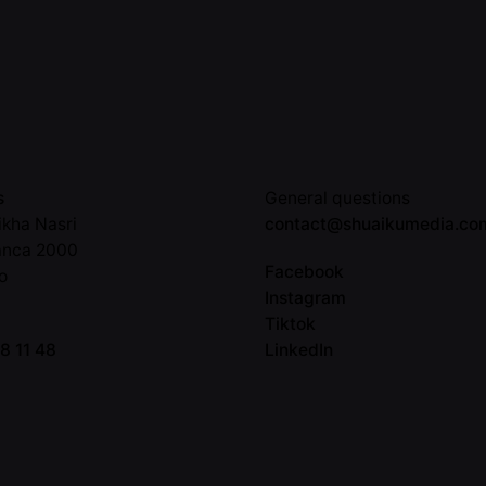
s
General questions
ikha Nasri
contact@shuaikumedia.co
anca 2000
Facebook
o
Instagram
Tiktok
8 11 48
LinkedIn