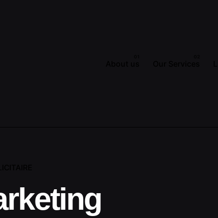
About us
Our Services
L
ICITAIRE
rketing