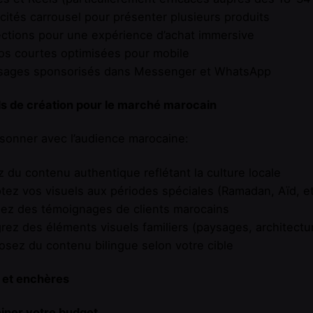
icités carrousel pour présenter plusieurs produits
ections pour une expérience d’achat immersive
os courtes optimisées pour mobile
sages sponsorisés dans Messenger et WhatsApp
ls de création pour le marché marocain
sonner avec l’audience marocaine:
z du contenu authentique reflétant la culture locale
tez vos visuels aux périodes spéciales (Ramadan, Aïd, et
isez des témoignages de clients marocains
grez des éléments visuels familiers (paysages, architectu
osez du contenu bilingue selon votre cible
 et enchères
iner votre budget