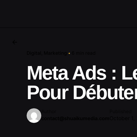
Digital
Marketing
6 min read
Meta Ads : L
Pour Débute
Author
Published
October 1,
contact@shuaikumedia.com