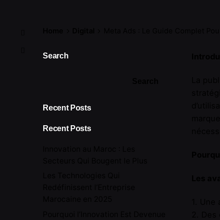
Home
Digital
Meta Ads : Le Guide Complet Pou
Search
Introdu
La publ
Search
stratég
d’utili
Recent Posts
marque 
Recent Posts
nécessa
Innovation au Maroc : Les
Pourqu
Secteurs Qui Bougent le Plus
Les Technologies Qui
Les av
Redéfinissent l’Entreprise
Marocaine en 2025
1. Une 
Pourquoi l’Innovation Est Devenue
2. Des 