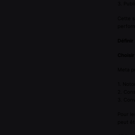
3. Publ
Cette s
perfor
Définir
Choisir
Meta pr
1. Noto
2. Cons
3. Conv
Pour le
peut êt