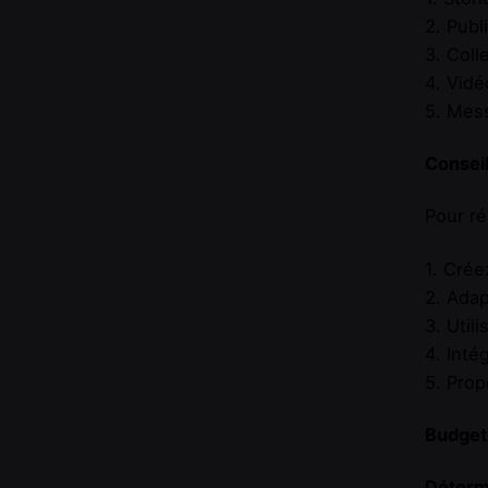
2. Publ
3. Coll
4. Vidé
5. Mes
Consei
Pour ré
1. Crée
2. Adap
3. Util
4. Inté
5. Prop
Budget
Déterm