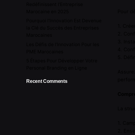
Redéfinissent l’Entreprise
Pour dé
Marocaine en 2025
Pourquoi l’Innovation Est Devenue
1. Crée
la Clé du Succès des Entreprises
2. Conf
Marocaines
3. Inst
Les Défis de l’Innovation Pour les
4. Conf
PME Marocaines
5. Défi
5 Étapes Pour Développer Votre
Personal Branding en Ligne
Assurez
perfor
Recent Comments
Compre
La stru
1. Camp
2. Ense