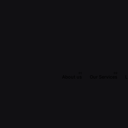
About us
Our Services
L