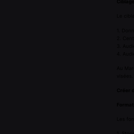
Ciblag
Le cibl
1. Donn
2. Cent
3. Audi
4. Audi
Au Maro
visées.
Créer d
Format
Les for
1. Stor