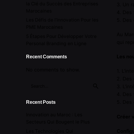
la Clé du Succès des Entreprises
3. Un 
Marocaines
4. Des 
5. Des 
Les Défis de l’Innovation Pour les
PME Marocaines
Au Mar
5 Étapes Pour Développer Votre
qui rep
Personal Branding en Ligne
Les no
Recent Comments
No comments to show.
1. L’in
2. Des 
Search
3. L’in
for
4. Des 
5. Des 
Recent Posts
Innovation au Maroc : Les
Créer v
Secteurs Qui Bougent le Plus
Configu
Les Technologies Qui