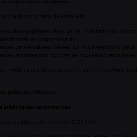
e et segmentation d’audience
age précis est la force de Meta Ads:
ées démographiques (âge, genre, localisation au Maroc)
res d’intérêt et comportements
ences personnalisées basées sur vos interactions précé
ences similaires pour toucher de nouveaux clients potent
c, n’oubliez pas d’adapter votre ciblage linguistique (ara
es publicités efficaces
s publicitaires recommandés
mats les plus performants en 2025 sont:
ies et Reels (particulièrement efficaces auprès des 18-34