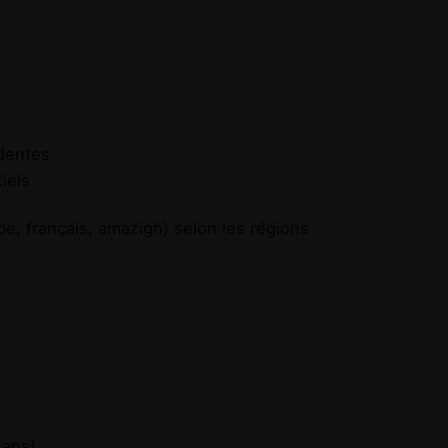
dentes
iels
be, français, amazigh) selon les régions
 ans)