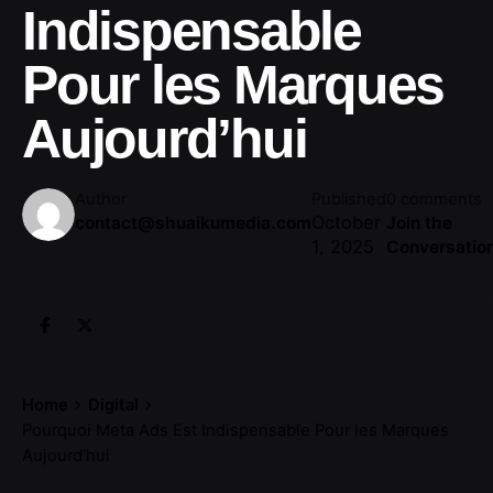
Indispensable
Pour les Marques
Aujourd’hui
Author
Published
0 comments
October
contact@shuaikumedia.com
Join the
1, 2025
Conversatio
Home
Digital
Pourquoi Meta Ads Est Indispensable Pour les Marques
Aujourd’hui